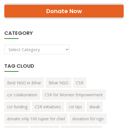
Donate Now
CATEGORY
TAG CLOUD
Best NGO in Bihar
Bihar NGO
CSR
csr colaboration
CSR for Women Empowerment
csr funding
CSR initiatives.
cst tips
diwali
donate only 100 rupee for chiid
donation for ngo